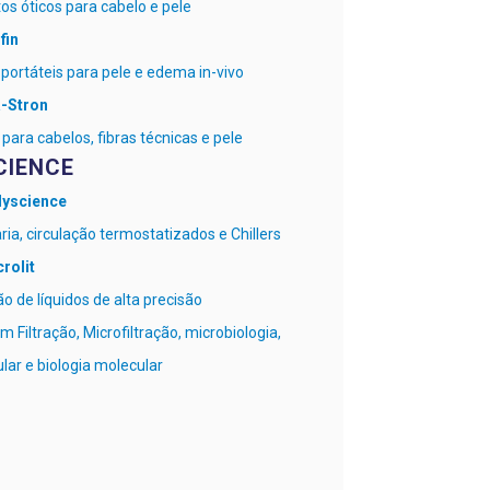
os óticos para cabelo e pele
fin
portáteis para pele e edema in-vivo
a-Stron
para cabelos, fibras técnicas e pele
CIENCE
lyscience
ia, circulação termostatizados e Chillers
crolit
o de líquidos de alta precisão
 Filtração, Microfiltração, microbiologia,
ular e biologia molecular