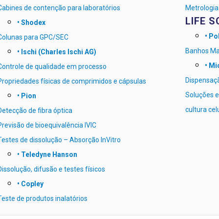
Cabines de contenção para laboratórios
Metrologia 
LIFE S
• Shodex
• Po
Colunas para GPC/SEC
Banhos Mar
• Ischi (Charles Ischi AG)
• Mi
Controle de qualidade em processo
Dispensaçã
Propriedades físicas de comprimidos e cápsulas
Soluções em
• Pion
cultura cel
Detecção de fibra óptica
Previsão de bioequivalência IVIC
Testes de dissolução – Absorção InVitro
• Teledyne Hanson
Dissolução, difusão e testes físicos
• Copley
Teste de produtos inalatórios