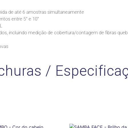
nida de até 6 amostras simultaneamente
os entre 5″ e 10″
L
dos, incluindo medição de cobertura/contagem de fibras quebr
ovas
churas / Especifica