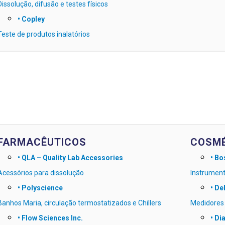
Dissolução, difusão e testes físicos
• Copley
Teste de produtos inalatórios
FARMACÊUTICOS
COSMÉ
• QLA – Quality Lab Accessories
• Bo
Acessórios para dissolução
Instrument
• Polyscience
• Del
Banhos Maria, circulação termostatizados e Chillers
Medidores 
• Flow Sciences Inc.
• Di