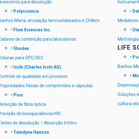
Acessórios para dissolução
Instrument
• Polyscience
• Del
Banhos Maria, circulação termostatizados e Chillers
Medidores 
• Flow Sciences Inc.
• Di
Cabines de contenção para laboratórios
Metrologia 
LIFE S
• Shodex
• Po
Colunas para GPC/SEC
Banhos Mar
• Ischi (Charles Ischi AG)
• Mi
Controle de qualidade em processo
Dispensaçã
Propriedades físicas de comprimidos e cápsulas
Soluções em
• Pion
cultura cel
Detecção de fibra óptica
Previsão de bioequivalência IVIC
Testes de dissolução – Absorção InVitro
• Teledyne Hanson