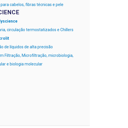
para cabelos, fibras técnicas e pele
CIENCE
lyscience
ia, circulação termostatizados e Chillers
crolit
o de líquidos de alta precisão
 Filtração, Microfiltração, microbiologia,
ular e biologia molecular