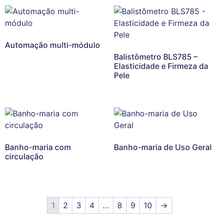
Automação multi-módulo
Balistômetro BLS785 –
Elasticidade e Firmeza da
Pele
Banho-maria com
Banho-maria de Uso Geral
circulação
1
2
3
4
…
8
9
10
→