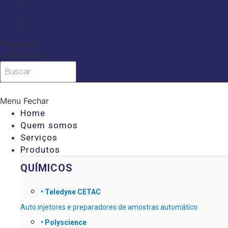
Ir
para
o
conteúdo
Pesquisar
Pesquisar
Menu
Fechar
Home
Quem somos
Serviços
Produtos
QUÍMICOS
•
Teledyne CETAC
Auto injetores e preparadores de amostras automático
• Polyscience